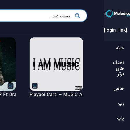
[login_link]
خانه
آهنگ
های
برتر
خاص
Ft Drake – $ome $exy $ongs 4 U Album
Playboi Carti – MUSIC Album
رپ
پاپ