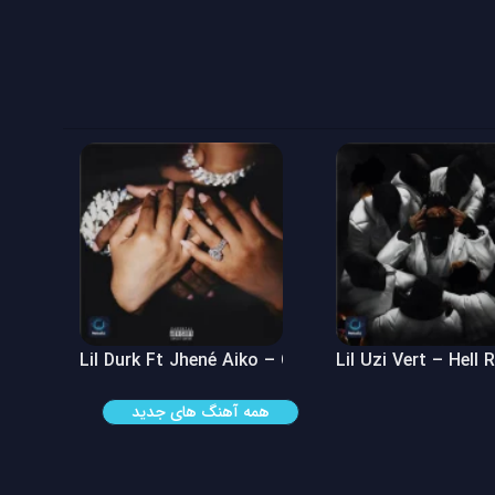
 See
Lil Durk Ft Jhené Aiko – Can’t Hide It
Lil Uzi Vert – Hell 
همه آهنگ های جدید