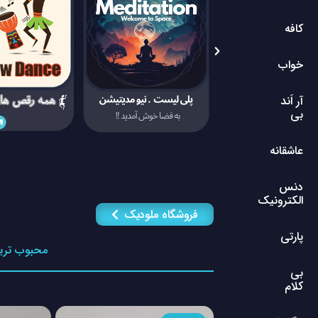
کافه
خواب
آر اَند
بی
عاشقانه
دنس
الکترونیک
فروشگاه ملودیک
پارتی
محبوب تری
بی
کلام