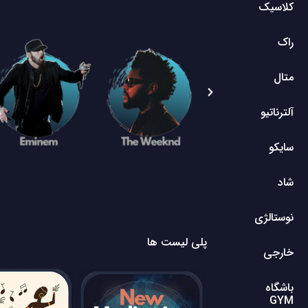
کلاسیک
راک
متال
آلترناتیو
سایکو
شاد
نوستالژی
پلی لیست ها
خارجی
باشگاه
GYM