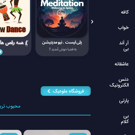
کافه
خواب
آر اَند
بی
عاشقانه
دنس
الکترونیک
فروشگاه ملودیک
پارتی
محبوب تری
بی
کلام