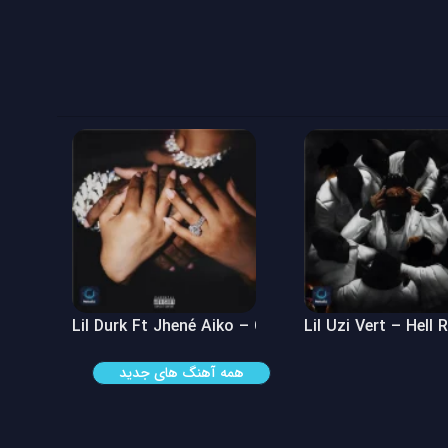
 See
Lil Durk Ft Jhené Aiko – Can’t Hide It
Lil Uzi Vert – Hell 
همه آهنگ های جدید