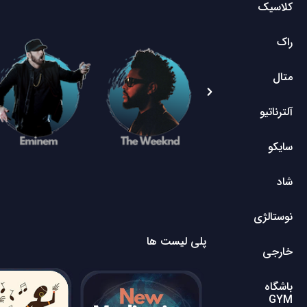
کلاسیک
راک
متال
آلترناتیو
سایکو
شاد
نوستالژی
پلی لیست ها
خارجی
باشگاه
GYM