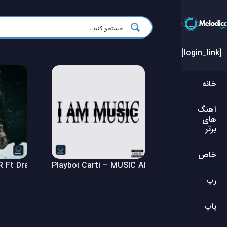
[login_link]
خانه
آهنگ
های
برتر
خاص
Ft Drake – $ome $exy $ongs 4 U Album
Playboi Carti – MUSIC Album
رپ
پاپ