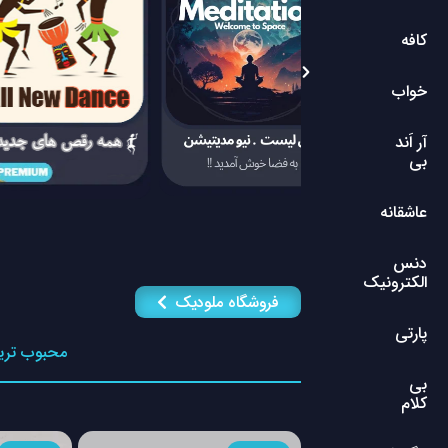
کافه
خواب
آر اَند
بی
عاشقانه
دنس
الکترونیک
فروشگاه ملودیک
پارتی
محبوب تری
بی
کلام