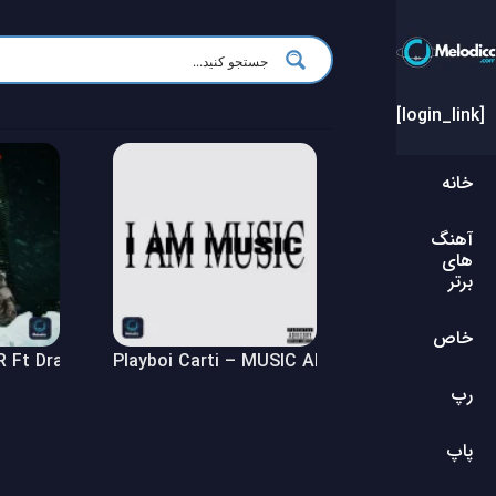
[login_link]
خانه
آهنگ
های
برتر
خاص
Ft Drake – $ome $exy $ongs 4 U Album
Playboi Carti – MUSIC Album
رپ
پاپ