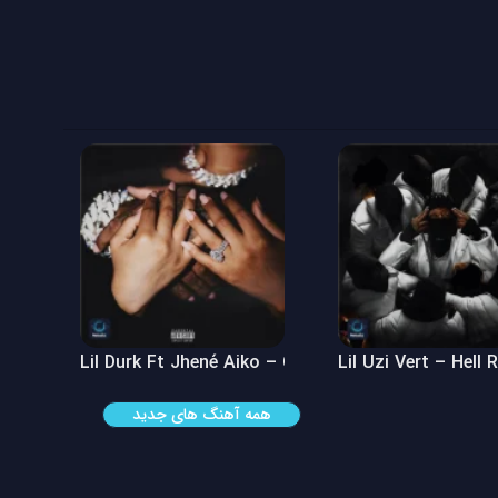
 See
Lil Durk Ft Jhené Aiko – Can’t Hide It
Lil Uzi Vert – Hell 
همه آهنگ های جدید