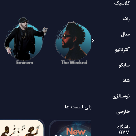
کلاسیک
راک
متال
آلترناتیو
سایکو
شاد
نوستالژی
پلی لیست ها
خارجی
باشگاه
GYM