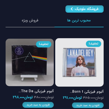
فروشگاه ملودیک
محبوب ترین ها
فروش ویژه
تخفیف!
تخفیف!
آلبوم فیزیکی The Da…
آلبوم فیزیکی Born t…
آلبو
قیمت
قیمت
تومان
380.000
تومان
298.000
قیمت
قیمت
تومان
365.000
تومان
291.000
توم
اصلی
فعلی
اصلی
فعلی
افزودن به سبد خرید
افزودن به سبد خرید