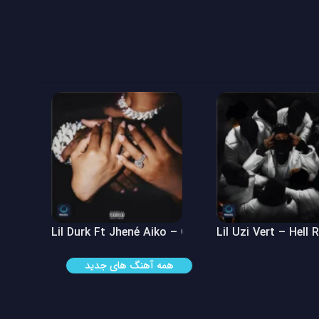
 See
Lil Durk Ft Jhené Aiko – Can’t Hide It
Lil Uzi Vert – Hell 
همه آهنگ های جدید