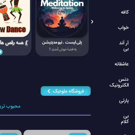
کافه
خواب
آر اَند
بی
عاشقانه
دنس
الکترونیک
فروشگاه ملودیک
پارتی
محبوب تری
بی
کلام