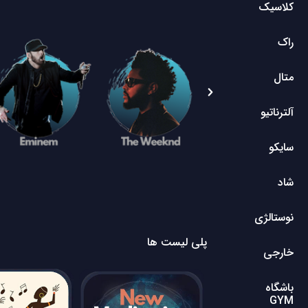
کلاسیک
راک
متال
آلترناتیو
سایکو
شاد
نوستالژی
پلی لیست ها
خارجی
باشگاه
GYM