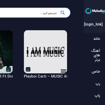
[login_link]
خانه
آهنگ
های
برتر
خاص
Ft Drake – $ome $exy $ongs 4 U Album
Playboi Carti – MUSIC Album
رپ
پاپ