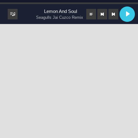
Lemon And Soul
Seagulls Jai Cuzco Remix
keyboard_arrow_up
❖ Shahab Mozaffari – Didar ❖