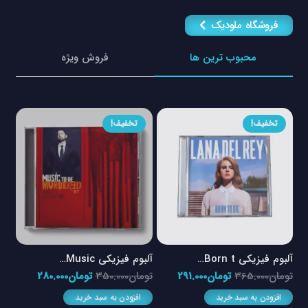
فروشگاه ملودیک
محبوب ترین ها
فروش ویژه
تخفیف!
تخفیف!
آلبوم فیزیکی Born t…
آلبوم فیزیکی Music…
آلبو
مت
قیمت
قیمت
قیمت
قیمت
تومان
365.000
تومان
291.000
تومان
350.000
تومان
280.000
توم
ی
اصلی
فعلی
اصلی
فعلی
افزودن به سبد خرید
افزودن به سبد خرید
ا