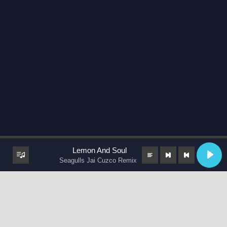
Lemon And Soul
Seagulls Jai Cuzco Remix
keyboard_arrow_up