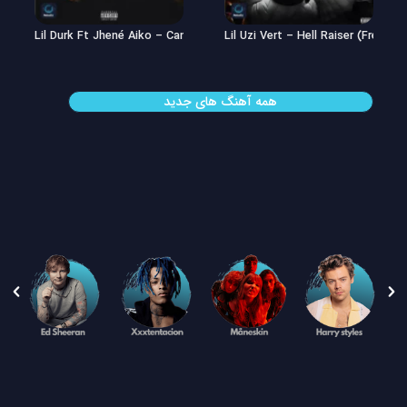
Lil Uzi Vert – Double See
Lil Durk Ft Jhené Aiko – Can’t Hid
همه آهنگ های جدید