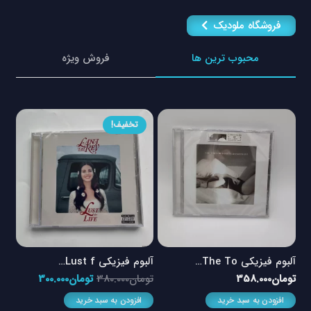
فروشگاه ملودیک
محبوب ترین ها
فروش ویژه
تخفیف!
آلبوم فیزیکی The To…
آلبوم فیزیکی Lust f…
آلبو
مت
قیمت
قیمت
تومان
358.000
تومان
380.000
تومان
300.000
توم
لی
اصلی
فعلی
افزودن به سبد خرید
افزودن به سبد خرید