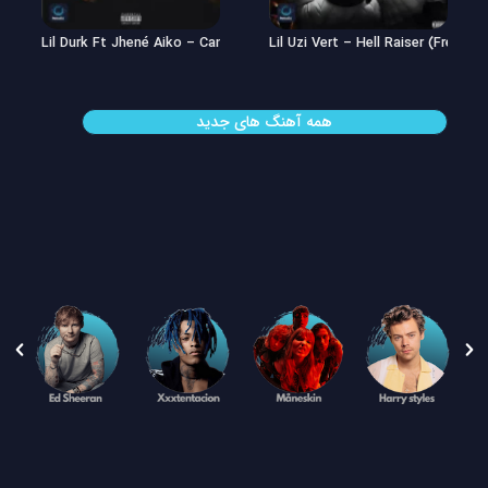
Lil Uzi Vert – Double See
Lil Durk Ft Jhené Aiko – Can’t Hid
همه آهنگ های جدید