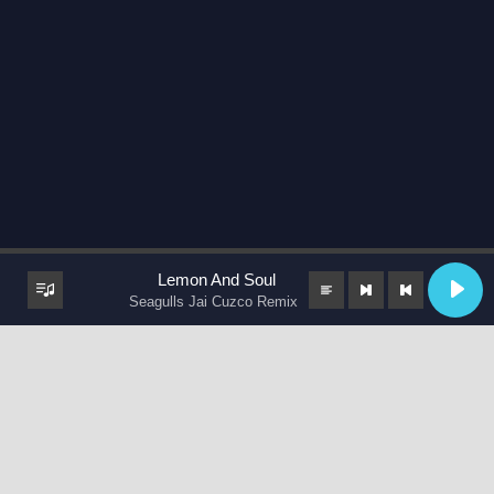
Lemon And Soul
Seagulls Jai Cuzco Remix
keyboard_arrow_up