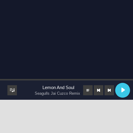
Lemon And Soul
Seagulls Jai Cuzco Remix
keyboard_arrow_up